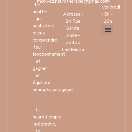
Le
mcalvez.neurotherapie@gmail.com
les
vendredi
adultes
Adresse :
: 8h –
qui
24 Rue
16h
souhaitent
Sainte
mieux
Anne -
comprendre
Mentions légales
Politique de confidentialit
29400
leur
Landivisiau
fonctionnement
et
gagner
en
équilibre
neurophysiologique.
La
neurothérapie
intégrative,
le