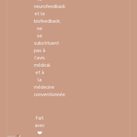
neurofeedback
et le
biofeedback,
ne
se
substituent
pas à
l’avis
médical
et à
la
médecine
conventionnée.
Fait
avec
❤️