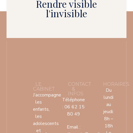
Rendre visible
l'invisible
LE
CONTACT
HORAIRES
CABINET
&
Du
INFOS
J’accompagne
lundi
Téléphone
les
au
: 06 62 15
enfants,
jeudi:
80 49
les
8h –
adolescents
18h
Email :
et