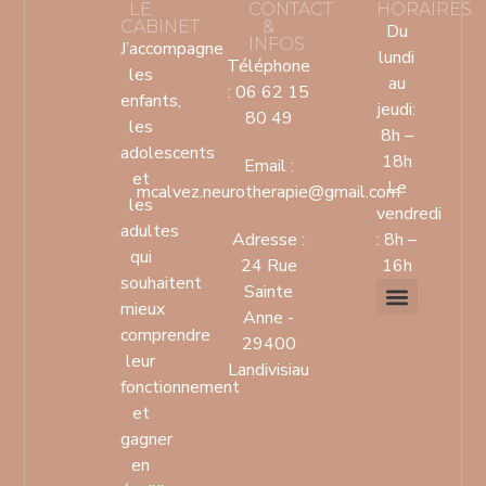
LE
CONTACT
HORAIRES
CABINET
&
Du
INFOS
J’accompagne
lundi
Téléphone
les
au
: 06 62 15
enfants,
jeudi:
80 49
les
8h –
adolescents
18h
Email :
et
Le
mcalvez.neurotherapie@gmail.com
les
vendredi
adultes
Adresse :
: 8h –
qui
24 Rue
16h
souhaitent
Sainte
mieux
Anne -
comprendre
Mentions légales
Politique de confidentialit
29400
leur
Landivisiau
fonctionnement
et
gagner
en